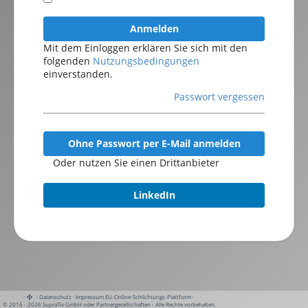
Anmelden
Mit dem Einloggen erklären Sie sich mit den
folgenden
Nutzungsbedingungen
einverstanden.
Passwort vergessen
Ohne Passwort per E-Mail anmelden
Oder nutzen Sie einen Drittanbieter
LinkedIn
·
·
·
Datenschutz
·
Impressum
EU-Online-Schlichtungs-Plattform
·
© 2016 - 2026 SupraTix GmbH oder Partnergesellschaften - Alle Rechte vorbehalten.