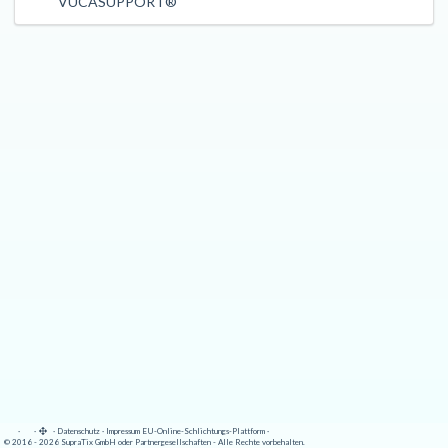
VUCASUPPORT®
·
·
·
Datenschutz
·
Impressum
EU-Online-Schlichtungs-Plattform
·
© 2016 - 2026 SupraTix GmbH oder Partnergesellschaften - Alle Rechte vorbehalten.