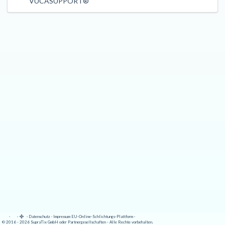
VUCASUPPORT®
·
·
·
Datenschutz
·
Impressum
EU-Online-Schlichtungs-Plattform
·
© 2016 - 2026 SupraTix GmbH oder Partnergesellschaften - Alle Rechte vorbehalten.