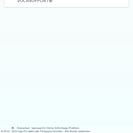
VUCASUPPORT®
·
·
·
Datenschutz
·
Impressum
EU-Online-Schlichtungs-Plattform
·
© 2016 - 2026 SupraTix GmbH oder Partnergesellschaften - Alle Rechte vorbehalten.