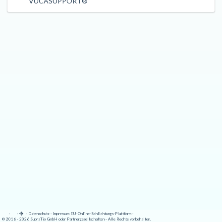
VUCASUPPORT®
·
·
·
Datenschutz
·
Impressum
EU-Online-Schlichtungs-Plattform
·
© 2016 - 2026 SupraTix GmbH oder Partnergesellschaften - Alle Rechte vorbehalten.