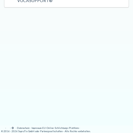
VUCASUPPORT®
·
·
·
Datenschutz
·
Impressum
EU-Online-Schlichtungs-Plattform
·
© 2016 - 2026 SupraTix GmbH oder Partnergesellschaften - Alle Rechte vorbehalten.