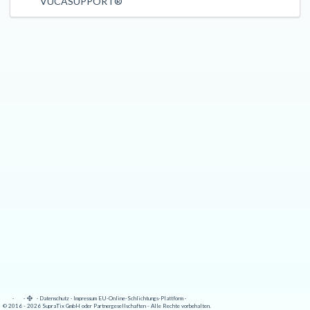
VUCASUPPORT®
·
·
·
Datenschutz
·
Impressum
EU-Online-Schlichtungs-Plattform
·
© 2016 - 2026 SupraTix GmbH oder Partnergesellschaften - Alle Rechte vorbehalten.