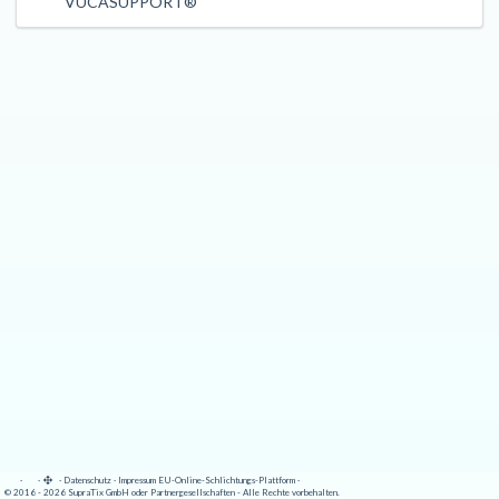
VUCASUPPORT®
·
·
·
Datenschutz
·
Impressum
EU-Online-Schlichtungs-Plattform
·
© 2016 - 2026 SupraTix GmbH oder Partnergesellschaften - Alle Rechte vorbehalten.