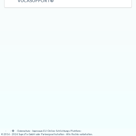
VUCASUPPORT®
·
·
·
Datenschutz
·
Impressum
EU-Online-Schlichtungs-Plattform
·
© 2016 - 2026 SupraTix GmbH oder Partnergesellschaften - Alle Rechte vorbehalten.