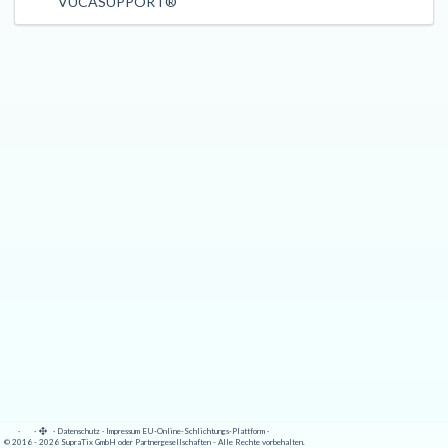
VUCASUPPORT®
·
·
·
Datenschutz
·
Impressum
EU-Online-Schlichtungs-Plattform
·
© 2016 - 2026 SupraTix GmbH oder Partnergesellschaften - Alle Rechte vorbehalten.