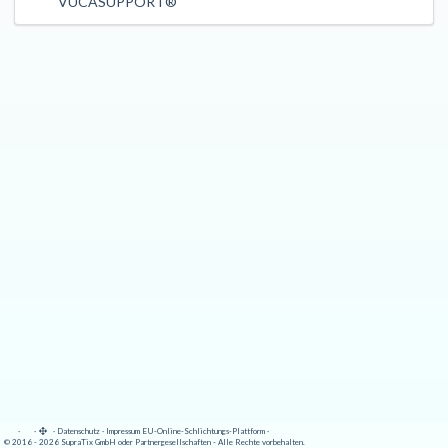
VUCASUPPORT®
·
·
·
Datenschutz
·
Impressum
EU-Online-Schlichtungs-Plattform
·
© 2016 - 2026 SupraTix GmbH oder Partnergesellschaften - Alle Rechte vorbehalten.