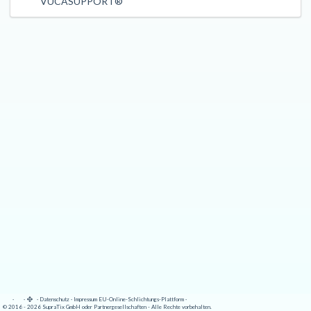
VUCASUPPORT®
·
·
·
Datenschutz
·
Impressum
EU-Online-Schlichtungs-Plattform
·
© 2016 - 2026 SupraTix GmbH oder Partnergesellschaften - Alle Rechte vorbehalten.