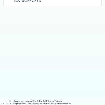
VUCASUPPORT®
·
·
·
Datenschutz
·
Impressum
EU-Online-Schlichtungs-Plattform
·
© 2016 - 2026 SupraTix GmbH oder Partnergesellschaften - Alle Rechte vorbehalten.