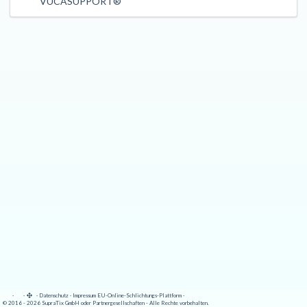
VUCASUPPORT®
·
·
·
Datenschutz
·
Impressum
EU-Online-Schlichtungs-Plattform
·
© 2016 - 2026 SupraTix GmbH oder Partnergesellschaften - Alle Rechte vorbehalten.