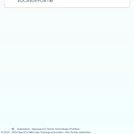
VUCASUPPORT®
·
·
·
Datenschutz
·
Impressum
EU-Online-Schlichtungs-Plattform
·
© 2016 - 2026 SupraTix GmbH oder Partnergesellschaften - Alle Rechte vorbehalten.