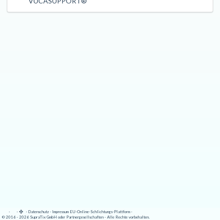
VUCASUPPORT®
·
·
·
Datenschutz
·
Impressum
EU-Online-Schlichtungs-Plattform
·
© 2016 - 2026 SupraTix GmbH oder Partnergesellschaften - Alle Rechte vorbehalten.