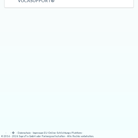
VUCASUPPORT®
·
·
·
Datenschutz
·
Impressum
EU-Online-Schlichtungs-Plattform
·
© 2016 - 2026 SupraTix GmbH oder Partnergesellschaften - Alle Rechte vorbehalten.