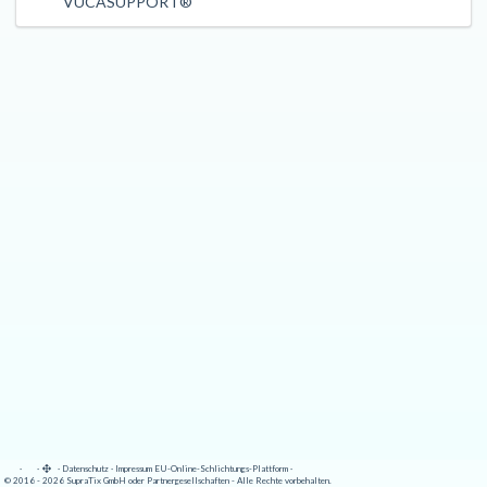
VUCASUPPORT®
·
·
·
Datenschutz
·
Impressum
EU-Online-Schlichtungs-Plattform
·
© 2016 - 2026 SupraTix GmbH oder Partnergesellschaften - Alle Rechte vorbehalten.