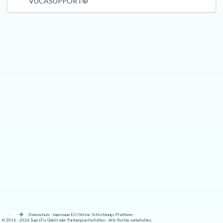
VUCASUPPORT®
·
·
·
Datenschutz
·
Impressum
EU-Online-Schlichtungs-Plattform
·
© 2016 - 2026 SupraTix GmbH oder Partnergesellschaften - Alle Rechte vorbehalten.