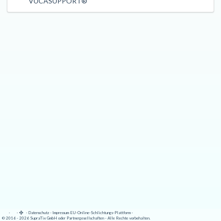
VUCASUPPORT®
·
·
·
Datenschutz
·
Impressum
EU-Online-Schlichtungs-Plattform
·
© 2016 - 2026 SupraTix GmbH oder Partnergesellschaften - Alle Rechte vorbehalten.