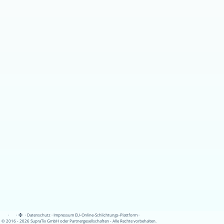
·
·
·
Datenschutz
·
Impressum
EU-Online-Schlichtungs-Plattform
·
© 2016 - 2026 SupraTix GmbH oder Partnergesellschaften - Alle Rechte vorbehalten.