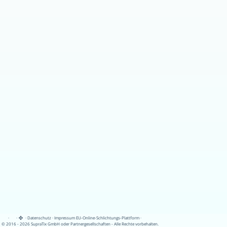
·
·
·
Datenschutz
·
Impressum
EU-Online-Schlichtungs-Plattform
·
© 2016 - 2026 SupraTix GmbH oder Partnergesellschaften - Alle Rechte vorbehalten.