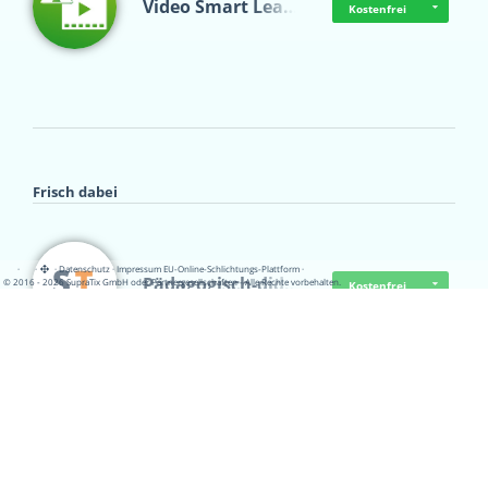
Video Smart Lea…
Kostenfrei
Frisch dabei
·
·
·
Datenschutz
·
Impressum
EU-Online-Schlichtungs-Plattform
·
Pädagogisch-did…
© 2016 - 2026 SupraTix GmbH oder Partnergesellschaften - Alle Rechte vorbehalten.
Kostenfrei
Mittelstand Dig…
Kostenfrei