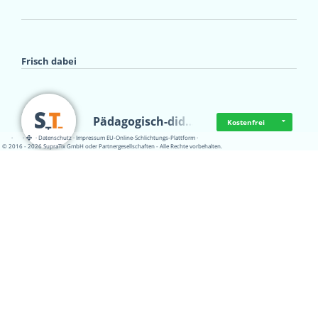
Frisch dabei
Pädagogisch-did…
Kostenfrei
·
·
·
Datenschutz
·
Impressum
EU-Online-Schlichtungs-Plattform
·
© 2016 - 2026 SupraTix GmbH oder Partnergesellschaften - Alle Rechte vorbehalten.
Mittelstand Dig…
Kostenfrei