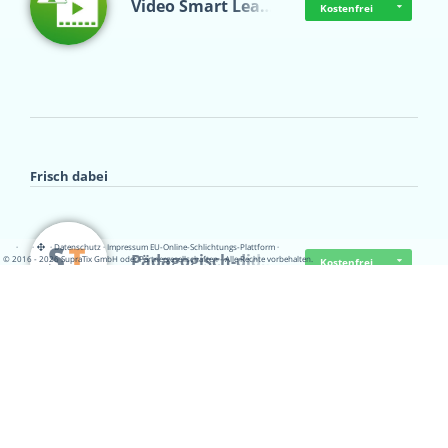
Video Smart Lea…
Kostenfrei
Frisch dabei
·
·
·
Datenschutz
·
Impressum
EU-Online-Schlichtungs-Plattform
·
Pädagogisch-did…
© 2016 - 2026 SupraTix GmbH oder Partnergesellschaften - Alle Rechte vorbehalten.
Kostenfrei
Mittelstand Dig…
Kostenfrei