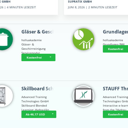
SUPRATIX GMBH
X GMBH
JUNI 8, 2026 | 2 MINUTEN LESEZEIT
2026 | 4 MINUTEN LESEZEIT
Gläser & Geschi…
Grundlage
holluakademie
holluakademie
Gläser- &
Grundlagen BWL
Geschirrreinigung
Kostenfrei
Servicemodul
Kostenfrei
Skillboard Schl…
STAUFF Th
Advanced Training
Advanced Trainin
Technologies GmbH
Technologies Gm
Skillboard Blended
Interactive e-lear
Learning: Hydrauliks…
from the "Hydrau
Ab 46,17 USD
Kostenfrei