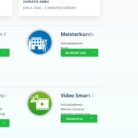
SUPRATIX GMBH
JUNI 6, 2026 | 3 MINUTEN LESEZEIT
n BWL
Meisterkursbegl…
holluakademie
None
Ab 80,89 USD
rottle…
Video Smart Lea…
g
holluakademie
bH
Welche Vorteile
ning
digitales Lernen hat - …
…
Kostenfrei