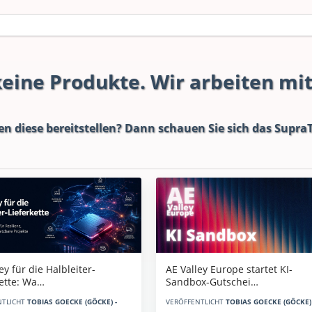
 keine Produkte. Wir arbeiten mi
en diese bereitstellen? Dann schauen Sie sich das
SupraT
AE Valley Europe startet KI-
ey für die Halbleiter-
Sandbox-Gutschei…
kette: Wa…
VERÖFFENTLICHT
TOBIAS GOECKE (GÖCKE) 
NTLICHT
TOBIAS GOECKE (GÖCKE) -