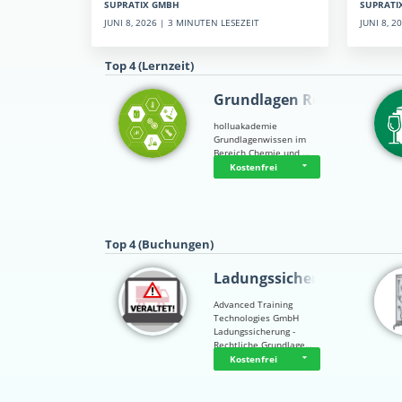
SUPRATI
SUPRATIX GMBH
JUNI 8, 
JUNI 8, 2026 | 3 MINUTEN LESEZEIT
Top 4 (Lernzeit)
Grundlagen Rein…
holluakademie
Grundlagenwissen im
Bereich Chemie und …
Kostenfrei
Top 4 (Buchungen)
Ladungssicherung
Advanced Training
Technologies GmbH
Ladungssicherung -
Rechtliche Grundlage…
Kostenfrei