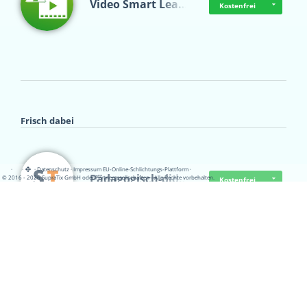
Video Smart Lea…
Kostenfrei
Frisch dabei
·
·
·
Datenschutz
·
Impressum
EU-Online-Schlichtungs-Plattform
·
Pädagogisch-did…
© 2016 - 2026 SupraTix GmbH oder Partnergesellschaften - Alle Rechte vorbehalten.
Kostenfrei
Mittelstand Dig…
Kostenfrei