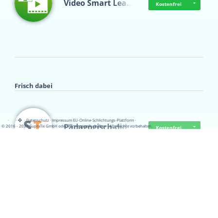
Video Smart Lea…
Kostenfrei
Frisch dabei
·
·
·
Datenschutz
·
Impressum
EU-Online-Schlichtungs-Plattform
·
Pädagogisch-did…
© 2016 - 2026 SupraTix GmbH oder Partnergesellschaften - Alle Rechte vorbehalten.
Kostenfrei
Mittelstand Dig…
Kostenfrei