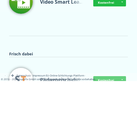
Video Smart Lea…
Kostenfrei
Frisch dabei
·
·
·
Datenschutz
·
Impressum
EU-Online-Schlichtungs-Plattform
·
Pädagogisch-did…
© 2016 - 2026 SupraTix GmbH oder Partnergesellschaften - Alle Rechte vorbehalten.
Kostenfrei
Mittelstand Dig…
Kostenfrei