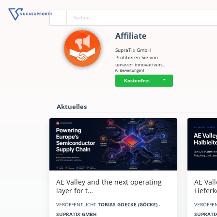
Affiliate
SupraTix GmbH
Profitieren Sie von
unserer innovativen…
☆
☆
☆
☆
☆
(0 Bewertungen)
Kostenfrei
Aktuelles
AE Vall
AE Valley and the next operating
Liefer
layer for t…
VERÖFFE
VERÖFFENTLICHT
TOBIAS GOECKE (GÖCKE) -
SUPRATI
SUPRATIX GMBH