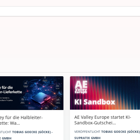
AE Valley Europe startet KI-
ey für die Halbleiter-
Sandbox-Gutschei…
kette: Wa…
VERÖFFENTLICHT
TOBIAS GOECKE (GÖCKE) 
NTLICHT
TOBIAS GOECKE (GÖCKE) -
SUPRATIX GMBH
X GMBH