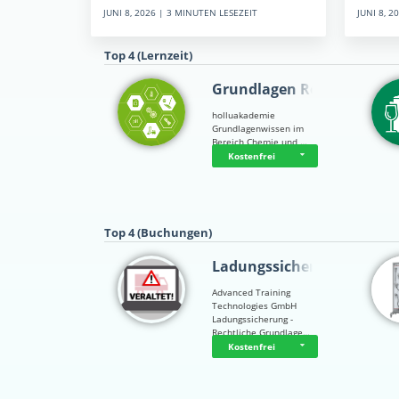
JUNI 8, 
JUNI 8, 2026 | 3 MINUTEN LESEZEIT
Top 4 (Lernzeit)
Grundlagen Rein…
holluakademie
Grundlagenwissen im
Bereich Chemie und …
Kostenfrei
Top 4 (Buchungen)
Ladungssicherung
Advanced Training
Technologies GmbH
Ladungssicherung -
Rechtliche Grundlage…
Kostenfrei