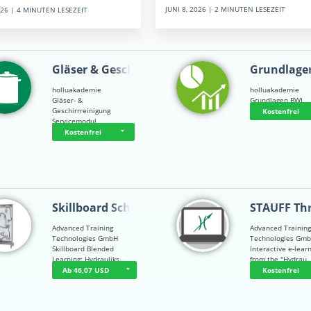
JUNI 8, 2026 | 2 MINUTEN LESEZEIT
2026 | 4 MINUTEN LESEZEIT
Gläser & Geschi…
Grundlage
holluakademie
holluakademie
Gläser- &
Grundlagen BWL
Geschirrreinigung
Kostenfrei
Servicemodul
Kostenfrei
Skillboard Schl…
STAUFF Th
Advanced Training
Advanced Trainin
Technologies GmbH
Technologies Gm
Skillboard Blended
Interactive e-lear
Learning: Hydrauliks…
from the "Hydrau
Ab 46,07 USD
Kostenfrei