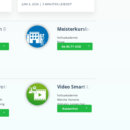
JUNI 6, 2026 | 3 MINUTEN LESEZEIT
n BWL
Meisterkursbegl…
holluakademie
None
Ab 80,71 USD
rottle…
Video Smart Lea…
g
holluakademie
bH
Welche Vorteile
ning
digitales Lernen hat - …
…
Kostenfrei