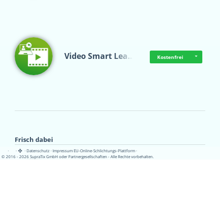
Video Smart Lea…
Kostenfrei
Frisch dabei
·
·
·
Datenschutz
·
Impressum
EU-Online-Schlichtungs-Plattform
·
© 2016 - 2026 SupraTix GmbH oder Partnergesellschaften - Alle Rechte vorbehalten.
Pädagogisch-did…
Kostenfrei