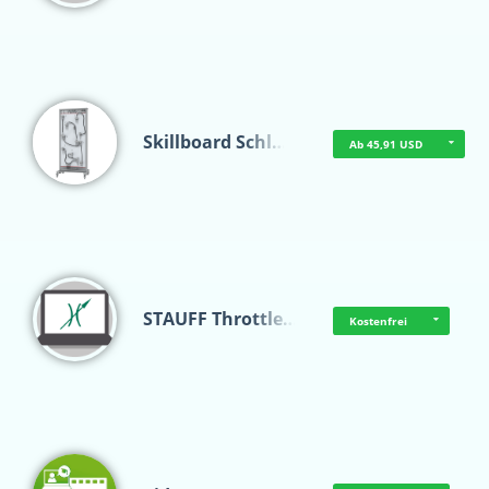
Skillboard Schl…
Ab 45,91 USD
STAUFF Throttle…
Kostenfrei