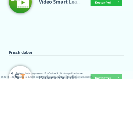
Video Smart Lea…
Kostenfrei
Frisch dabei
·
·
·
Datenschutz
·
Impressum
EU-Online-Schlichtungs-Plattform
·
Pädagogisch-did…
© 2016 - 2026 SupraTix GmbH oder Partnergesellschaften - Alle Rechte vorbehalten.
Kostenfrei
Mittelstand Dig…
Kostenfrei