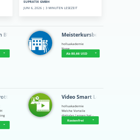
SUPRATIX GMBH
JUNI 6, 2026 | 3 MINUTEN LESEZEIT
n BWL
Meisterkursbegl…
holluakademie
None
Ab 80,66 USD
rottle…
Video Smart Lea…
g
holluakademie
bH
Welche Vorteile
ning
digitales Lernen hat - …
…
Kostenfrei