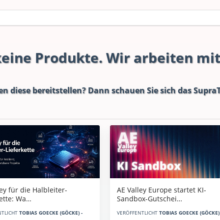
 keine Produkte. Wir arbeiten mi
en diese bereitstellen? Dann schauen Sie sich das
SupraT
AE Valley Europe startet KI-
ey für die Halbleiter-
Sandbox-Gutschei…
kette: Wa…
VERÖFFENTLICHT
TOBIAS GOECKE (GÖCKE) 
NTLICHT
TOBIAS GOECKE (GÖCKE) -