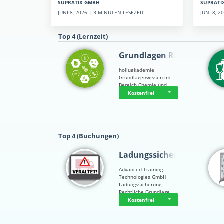
SUPRATI
SUPRATIX GMBH
JUNI 8, 
JUNI 8, 2026 | 3 MINUTEN LESEZEIT
Top 4 (Lernzeit)
Grundlagen Rein…
holluakademie
Grundlagenwissen im
Bereich Chemie und …
Kostenfrei
Top 4 (Buchungen)
Ladungssicherung
Advanced Training
Technologies GmbH
Ladungssicherung -
Rechtliche Grundlage…
Kostenfrei