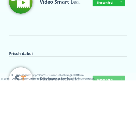
Video Smart Lea…
Kostenfrei
Frisch dabei
·
·
·
Datenschutz
·
Impressum
EU-Online-Schlichtungs-Plattform
·
Pädagogisch-did…
© 2016 - 2026 SupraTix GmbH oder Partnergesellschaften - Alle Rechte vorbehalten.
Kostenfrei
Mittelstand Dig…
Kostenfrei