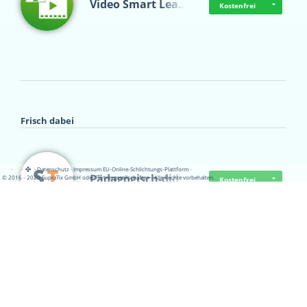
Video Smart Lea…
Kostenfrei
Frisch dabei
·
·
·
Datenschutz
·
Impressum
EU-Online-Schlichtungs-Plattform
·
Pädagogisch-did…
© 2016 - 2026 SupraTix GmbH oder Partnergesellschaften - Alle Rechte vorbehalten.
Kostenfrei
Mittelstand Dig…
Kostenfrei