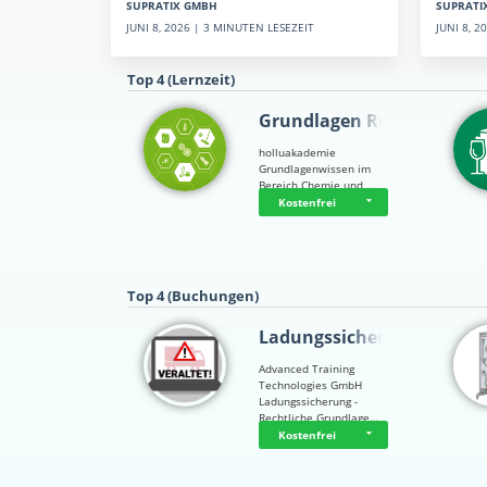
SUPRATI
SUPRATIX GMBH
JUNI 8, 
JUNI 8, 2026 | 3 MINUTEN LESEZEIT
Top 4 (Lernzeit)
Grundlagen Rein…
holluakademie
Grundlagenwissen im
Bereich Chemie und …
Kostenfrei
Top 4 (Buchungen)
Ladungssicherung
Advanced Training
Technologies GmbH
Ladungssicherung -
Rechtliche Grundlage…
Kostenfrei