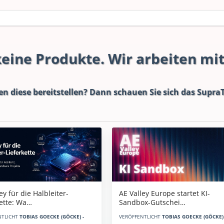
 keine Produkte. Wir arbeiten mi
en diese bereitstellen? Dann schauen Sie sich das
SupraT
AE Valley Europe startet KI-
ey für die Halbleiter-
Sandbox-Gutschei…
kette: Wa…
VERÖFFENTLICHT
TOBIAS GOECKE (GÖCKE) 
NTLICHT
TOBIAS GOECKE (GÖCKE) -