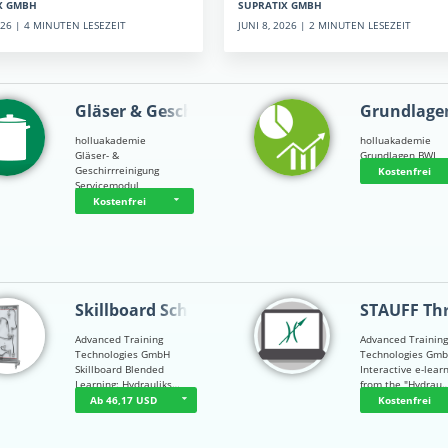
SUPRATIX GMBH
X GMBH
JUNI 8, 2026 | 2 MINUTEN LESEZEIT
2026 | 4 MINUTEN LESEZEIT
Gläser & Geschi…
Grundlage
holluakademie
holluakademie
Gläser- &
Grundlagen BWL
Geschirrreinigung
Kostenfrei
Servicemodul
Kostenfrei
Skillboard Schl…
STAUFF Th
Advanced Training
Advanced Trainin
Technologies GmbH
Technologies Gm
Skillboard Blended
Interactive e-lear
Learning: Hydrauliks…
from the "Hydrau
Ab 46,17 USD
Kostenfrei