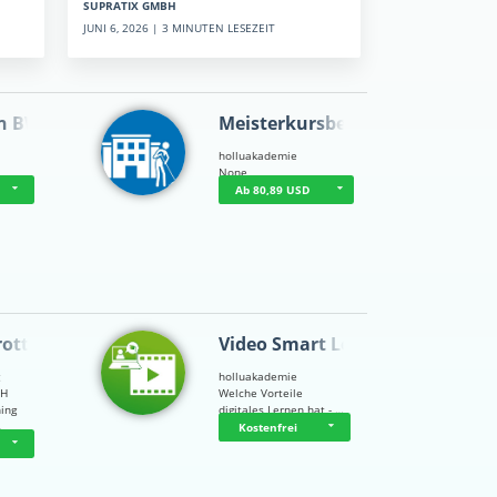
SUPRATIX GMBH
JUNI 6, 2026 | 3 MINUTEN LESEZEIT
n BWL
Meisterkursbegl…
holluakademie
None
Ab 80,89 USD
rottle…
Video Smart Lea…
g
holluakademie
bH
Welche Vorteile
ning
digitales Lernen hat - …
…
Kostenfrei