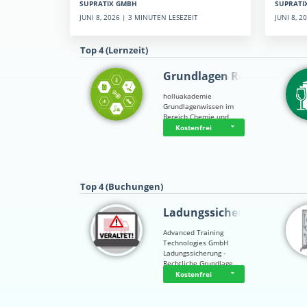
SUPRATI
SUPRATIX GMBH
JUNI 8, 
JUNI 8, 2026 | 3 MINUTEN LESEZEIT
Top 4 (Lernzeit)
Grundlagen Rein…
holluakademie
Grundlagenwissen im
Bereich Chemie und …
Kostenfrei
Top 4 (Buchungen)
Ladungssicherung
Advanced Training
Technologies GmbH
Ladungssicherung -
Rechtliche Grundlage…
Kostenfrei