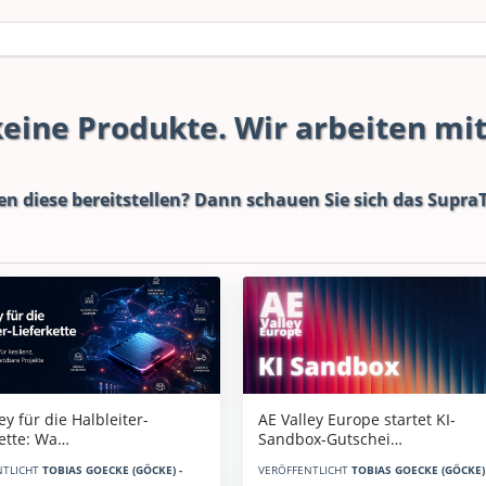
 keine Produkte. Wir arbeiten mi
en diese bereitstellen? Dann schauen Sie sich das
SupraT
AE Valley Europe startet KI-
ey für die Halbleiter-
Sandbox-Gutschei…
kette: Wa…
VERÖFFENTLICHT
TOBIAS GOECKE (GÖCKE) 
NTLICHT
TOBIAS GOECKE (GÖCKE) -