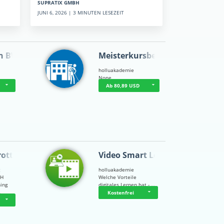
SUPRATIX GMBH
JUNI 6, 2026 | 3 MINUTEN LESEZEIT
n BWL
Meisterkursbegl…
holluakademie
None
Ab 80,89 USD
rottle…
Video Smart Lea…
g
holluakademie
bH
Welche Vorteile
ning
digitales Lernen hat - …
…
Kostenfrei