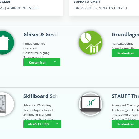
SUPRATIX GMBH
X GMBH
JUNI 8, 2026 | 2 MINUTEN LESEZEIT
2026 | 4 MINUTEN LESEZEIT
Gläser & Geschi…
Grundlage
holluakademie
holluakademie
Gläser- &
Grundlagen BWL
Geschirrreinigung
Kostenfrei
Servicemodul
Kostenfrei
Skillboard Schl…
STAUFF Th
Advanced Training
Advanced Trainin
Technologies GmbH
Technologies Gm
Skillboard Blended
Interactive e-lear
Learning: Hydrauliks…
from the "Hydrau
Ab 46,17 USD
Kostenfrei