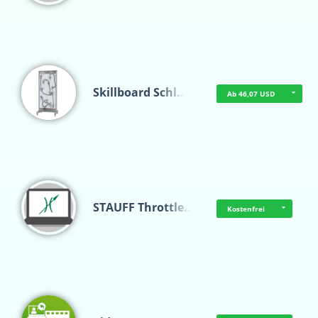
Skillboard Schl…
Ab 46,07 USD
STAUFF Throttle…
Kostenfrei