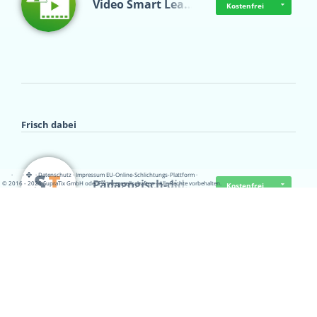
Video Smart Lea…
Kostenfrei
Frisch dabei
·
·
·
Datenschutz
·
Impressum
EU-Online-Schlichtungs-Plattform
·
Pädagogisch-did…
© 2016 - 2026 SupraTix GmbH oder Partnergesellschaften - Alle Rechte vorbehalten.
Kostenfrei
Mittelstand Dig…
Kostenfrei