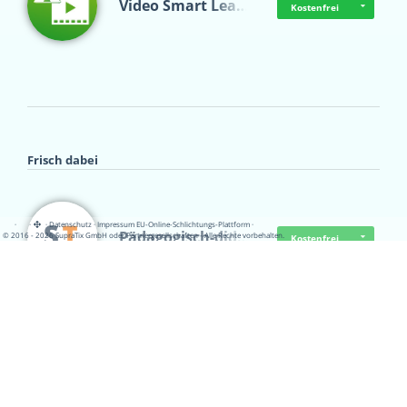
Video Smart Lea…
Kostenfrei
Frisch dabei
·
·
·
Datenschutz
·
Impressum
EU-Online-Schlichtungs-Plattform
·
Pädagogisch-did…
© 2016 - 2026 SupraTix GmbH oder Partnergesellschaften - Alle Rechte vorbehalten.
Kostenfrei
Mittelstand Dig…
Kostenfrei