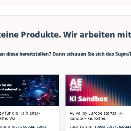
 keine Produkte. Wir arbeiten mi
en diese bereitstellen? Dann schauen Sie sich das
SupraT
AE Valley Europe startet KI-
ey für die Halbleiter-
Sandbox-Gutschei…
kette: Wa…
VERÖFFENTLICHT
TOBIAS GOECKE (GÖCKE) 
NTLICHT
TOBIAS GOECKE (GÖCKE) -