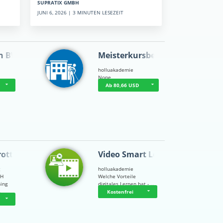
SUPRATIX GMBH
JUNI 6, 2026 | 3 MINUTEN LESEZEIT
n BWL
Meisterkursbegl…
holluakademie
None
Ab 80,66 USD
rottle…
Video Smart Lea…
g
holluakademie
bH
Welche Vorteile
ning
digitales Lernen hat - …
…
Kostenfrei