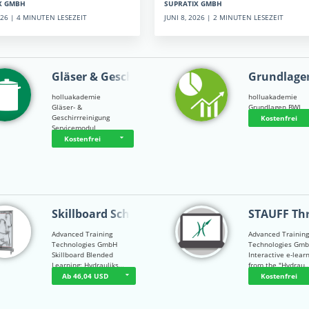
SUPRATIX GMBH
X GMBH
JUNI 8, 2026 | 2 MINUTEN LESEZEIT
2026 | 4 MINUTEN LESEZEIT
Gläser & Geschi…
Grundlage
holluakademie
holluakademie
Gläser- &
Grundlagen BWL
Geschirrreinigung
Kostenfrei
Servicemodul
Kostenfrei
Skillboard Schl…
STAUFF Th
Advanced Training
Advanced Trainin
Technologies GmbH
Technologies Gm
Skillboard Blended
Interactive e-lear
Learning: Hydrauliks…
from the "Hydrau
Ab 46,04 USD
Kostenfrei