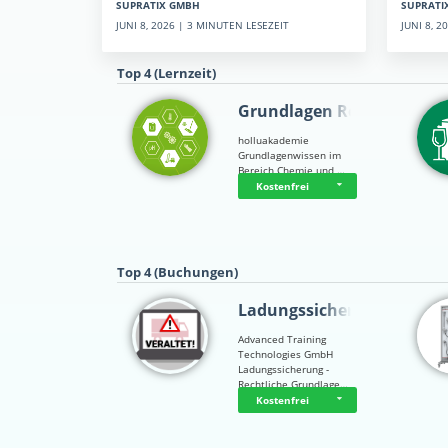
SUPRATI
SUPRATIX GMBH
JUNI 8, 
JUNI 8, 2026 | 3 MINUTEN LESEZEIT
Top 4 (Lernzeit)
Grundlagen Rein…
holluakademie
Grundlagenwissen im
Bereich Chemie und …
Kostenfrei
Top 4 (Buchungen)
Ladungssicherung
Advanced Training
Technologies GmbH
Ladungssicherung -
Rechtliche Grundlage…
Kostenfrei