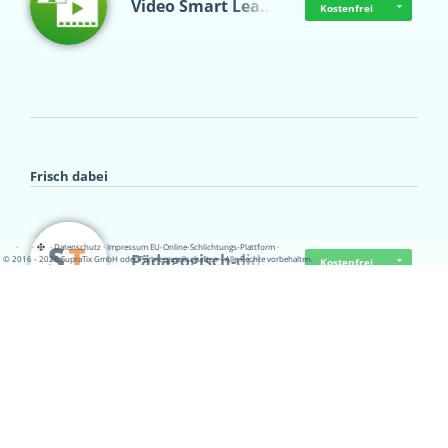
Video Smart Lea…
Kostenfrei
Frisch dabei
·
·
·
Datenschutz
·
Impressum
EU-Online-Schlichtungs-Plattform
·
Pädagogisch-did…
© 2016 - 2026 SupraTix GmbH oder Partnergesellschaften - Alle Rechte vorbehalten.
Kostenfrei
Mittelstand Dig…
Kostenfrei