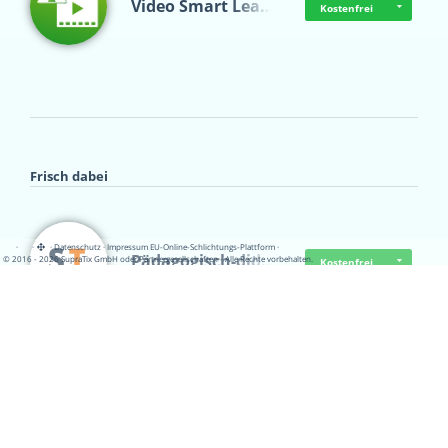
Video Smart Lea…
Kostenfrei
Frisch dabei
·
·
·
Datenschutz
·
Impressum
EU-Online-Schlichtungs-Plattform
·
Pädagogisch-did…
© 2016 - 2026 SupraTix GmbH oder Partnergesellschaften - Alle Rechte vorbehalten.
Kostenfrei
Mittelstand Dig…
Kostenfrei