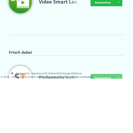
Video Smart Lea…
Kostenfrei
Frisch dabei
·
·
·
Datenschutz
·
Impressum
EU-Online-Schlichtungs-Plattform
·
Pädagogisch-did…
© 2016 - 2026 SupraTix GmbH oder Partnergesellschaften - Alle Rechte vorbehalten.
Kostenfrei
Mittelstand Dig…
Kostenfrei