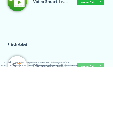
Video Smart Lea…
Kostenfrei
Frisch dabei
·
·
·
Datenschutz
·
Impressum
EU-Online-Schlichtungs-Plattform
·
Pädagogisch-did…
© 2016 - 2026 SupraTix GmbH oder Partnergesellschaften - Alle Rechte vorbehalten.
Kostenfrei
Mittelstand Dig…
Kostenfrei