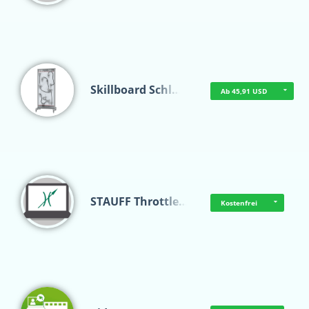
Skillboard Schl…
Ab 45,91 USD
STAUFF Throttle…
Kostenfrei