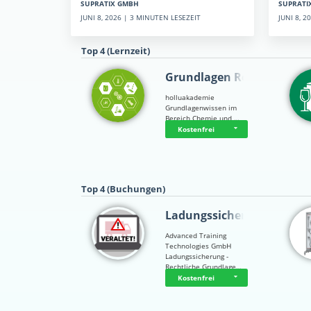
SUPRATI
SUPRATIX GMBH
JUNI 8, 
JUNI 8, 2026 | 3 MINUTEN LESEZEIT
Top 4 (Lernzeit)
Grundlagen Rein…
holluakademie
Grundlagenwissen im
Bereich Chemie und …
Kostenfrei
Top 4 (Buchungen)
Ladungssicherung
Advanced Training
Technologies GmbH
Ladungssicherung -
Rechtliche Grundlage…
Kostenfrei