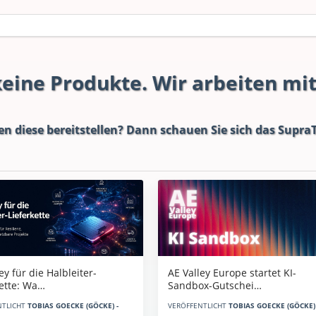
 keine Produkte. Wir arbeiten mi
en diese bereitstellen? Dann schauen Sie sich das
SupraT
AE Valley Europe startet KI-
ey für die Halbleiter-
Sandbox-Gutschei…
kette: Wa…
VERÖFFENTLICHT
TOBIAS GOECKE (GÖCKE) 
NTLICHT
TOBIAS GOECKE (GÖCKE) -