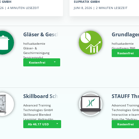
SUPRATIX GMBH
X GMBH
JUNI 8, 2026 | 2 MINUTEN LESEZEIT
2026 | 4 MINUTEN LESEZEIT
Gläser & Geschi…
Grundlage
holluakademie
holluakademie
Gläser- &
Grundlagen BWL
Geschirrreinigung
Kostenfrei
Servicemodul
Kostenfrei
Skillboard Schl…
STAUFF Th
Advanced Training
Advanced Trainin
Technologies GmbH
Technologies Gm
Skillboard Blended
Interactive e-lear
Learning: Hydrauliks…
from the "Hydrau
Ab 46,17 USD
Kostenfrei