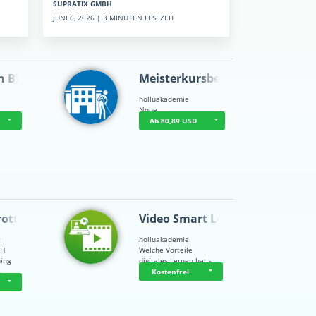
SUPRATIX GMBH
JUNI 6, 2026 | 3 MINUTEN LESEZEIT
n BWL
Meisterkursbegl…
holluakademie
None
Ab 80,89 USD
rottle…
Video Smart Lea…
g
holluakademie
bH
Welche Vorteile
ning
digitales Lernen hat - …
…
Kostenfrei