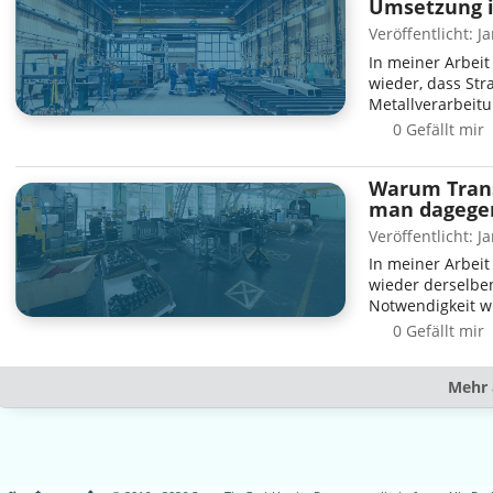
Umsetzung i
Veröffentlicht: J
In meiner Arbei
wieder, dass St
Metallverarbeitu
0 Gefällt mir
Warum Trans
man dagege
Veröffentlicht: J
In meiner Arbei
wieder derselben
Notwendigkeit wi
0 Gefällt mir
Mehr 