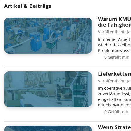
Artikel & Beiträge
Warum KMUs 
die Fähigke
Veröffentlicht: J
In meiner Arbei
wieder dasselbe
Problembewussts
0 Gefällt mir
Lieferketten
Veröffentlicht: J
Im operativen Al
zuverl&auml;ssi
eingehalten, Kun
mittelst&auml;n
0 Gefällt mir
Wenn Strate