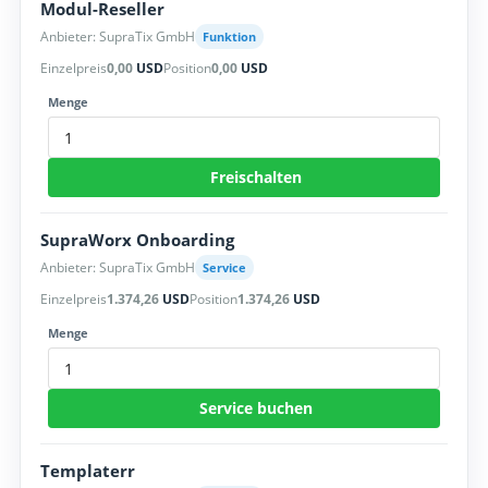
Modul-Reseller
Anbieter: SupraTix GmbH
Funktion
Einzelpreis
0,00
USD
Position
0,00
USD
Menge
Freischalten
SupraWorx Onboarding
Anbieter: SupraTix GmbH
Service
Einzelpreis
1.374,26
USD
Position
1.374,26
USD
Menge
Service buchen
Templaterr