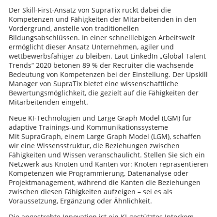
Der Skill-First-Ansatz von SupraTix rückt dabei die
Kompetenzen und Fähigkeiten der Mitarbeitenden in den
Vordergrund, anstelle von traditionellen
Bildungsabschlüssen. In einer schnelllebigen Arbeitswelt
ermöglicht dieser Ansatz Unternehmen, agiler und
wettbewerbsfähiger zu bleiben. Laut LinkedIn „Global Talent
Trends“ 2020 betonen 89 % der Recruiter die wachsende
Bedeutung von Kompetenzen bei der Einstellung. Der Upskill
Manager von SupraTix bietet eine wissenschaftliche
Bewertungsmöglichkeit, die gezielt auf die Fähigkeiten der
Mitarbeitenden eingeht.
Neue KI-Technologien und Large Graph Model (LGM) für
adaptive Trainings-und Kommunikationssysteme
Mit SupraGraph, einem Large Graph Model (LGM), schaffen
wir eine Wissensstruktur, die Beziehungen zwischen
Fähigkeiten und Wissen veranschaulicht. Stellen Sie sich ein
Netzwerk aus Knoten und Kanten vor: Knoten repräsentieren
Kompetenzen wie Programmierung, Datenanalyse oder
Projektmanagement, während die Kanten die Beziehungen
zwischen diesen Fähigkeiten aufzeigen – sei es als
Voraussetzung, Ergänzung oder Ähnlichkeit.
Die angestrebte Innovation ist ein KI-gestütztes Interkom-