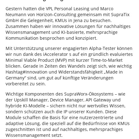
Gestern hatten die VPL Personal Leasing und Marco
Neumann von Horizon-Consulting gemeinsam mit SupraTix
GmbH die Gelegenheit, KMUs in Jena zu besuchen.
Zusammen haben wir innovative Lösungen für nachhaltiges
Wissensmanagement und KI-basierte, mehrsprachige
Kommunikation besprochen und konzipiert.
Mit Unterstützung unserer engagierten Alpha-Tester können
wir nun dank des iAccelerator s auf ein gründlich evaluiertes
Minimal Viable Product (MVP) mit kurzer Time-to-Market
blicken. Gerade in Zeiten des Wandels zeigt sich, wie wichtig
Hashtag#Innovation und Widerstandsfähigkeit „Made in
Germany“ sind, um gut auf künftige Veränderungen
vorbereitet zu sein.
Wichtige Komponenten des SupraWorx-Ökosystems – wie
der Upskill Manager, Device Manager, API Gateway und
hybride KI-Modelle – sichern nicht nur wertvolles Wissen,
sondern schützen auch die IP unserer Kunden. Diese
Module schaffen die Basis für eine nutzerzentrierte und
adaptive Lösung, die speziell auf die Bedürfnisse von KMUs
zugeschnitten ist und auf nachhaltiges, mehrsprachiges
Wissensmanagement setzt.