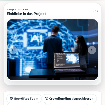
Daten & KI Agent (MCP)
PROJEKTGALERIE
1 / 1
Einblicke in das Projekt
Daten & KI Agent (MCP), die über grundlegendes und allgemeines 
Projektteam: SupraTix GmbH.
Historischer Finanzierungsstand: 0 EUR von 40.000,00 EUR.
Unterstützer:innen: 0. Erreicht: 0 Prozent.
Historisch veröffentlichte Unterstützungsoptionen: 4.
Aktiver Seitenabschnitt: information.
Qualitätssicherung: Kanonische URL, Robots-Angaben, aggreg
Geprüftes Team
Crowdfunding abgeschlossen