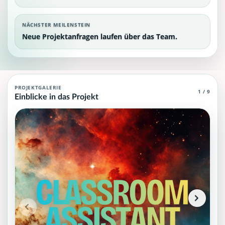
NÄCHSTER MEILENSTEIN
Neue Projektanfragen laufen über das Team.
Crowdfunding Classroom Assistant
PROJEKTGALERIE
1 / 9
Einblicke in das Projekt
SpeakSphere Classroom Assistant ermöglicht Verständigung und Ko
Projektteam: SpeakSphere.
Historischer Finanzierungsstand: 25.069,00 EUR von 156.170
Unterstützer:innen: 5. Erreicht: 16 Prozent.
Historisch veröffentlichte Unterstützungsoptionen: 10.
Aktiver Seitenabschnitt: information.
Qualitätssicherung: Kanonische URL, Robots-Angaben, aggreg